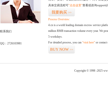
具体交易流程可
“点击这里”
查看或咨询support@
我要购买
>>
Process Overview:
4.cn is a world leading domain escrow service plat
million RMB transaction volume every year. We promi
联系我们
5 workdays.
For detailed process, you can
“visit here”
or contact
QQ：2726103981
BUY NOW
>>
Copyright © 1998 -2025 www