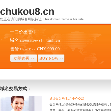
chukou8.cn
您正在访问的域名可以转让!This domain name is for sale!
一口价出售中！
域名
chukou8.cn
Domain Name:
售价
CNY 999.00
Listing Price:
立即购买
BUY NOW
>>
>>
域名交易方式：
通过金名网(4.cn) 中介交易
金名网(4.cn)是全球领先的域名交易服务机
简单、安全、专业的第三方服务！ 为了保证交