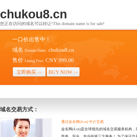
chukou8.cn
您正在访问的域名可以转让!This domain name is for sale!
一口价出售中！
域名
chukou8.cn
Domain Name:
售价
CNY 999.00
Listing Price:
立即购买
BUY NOW
>>
>>
域名交易方式：
通过金名网(4.cn) 中介交易
金名网(4.cn)是全球领先的域名交易服务机
简单、安全、专业的第三方服务！ 为了保证交