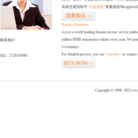
具体交易流程可
“点击这里”
查看或咨询support@
我要购买
>>
Process Overview:
4.cn is a world leading domain escrow service plat
million RMB transaction volume every year. We promi
联系我们
5 workdays.
For detailed process, you can
“visit here”
or contact
QQ：2726103981
BUY NOW
>>
Copyright © 1998 -2025 www